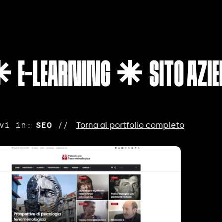
E-LEARNING
SITO AZI


vi in:
SEO
//
Torna al portfolio completo