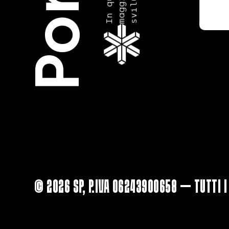

© 2026 SP, P.IVA 06243900658 — Tutti i 