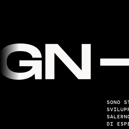
N
—
SONO S
SVILUP
SALERN
DI ESP