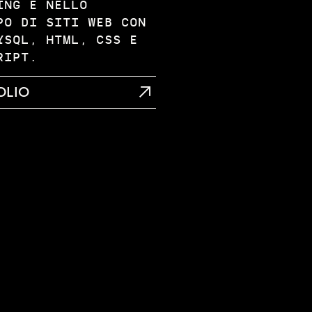
ING E NELLO
PO DI SITI WEB CON
YSQL, HTML, CSS E
RIPT.
OLIO
