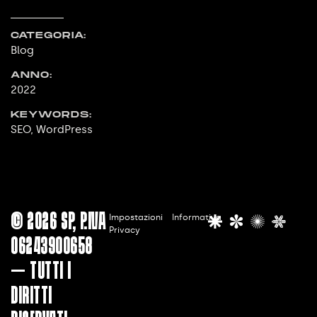
CATEGORIA:
Blog
ANNO:
2022
KEYWORDS:
SEO
,
WordPress
© 2026 SP, P.IVA
Impostazioni
Informativa

Privacy
06243900658
— Tutti i
diritti