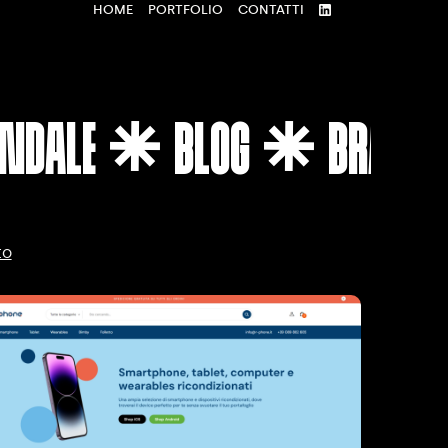
HOME
PORTFOLIO
CONTATTI
NDALE
BLOG
BRANDI


to