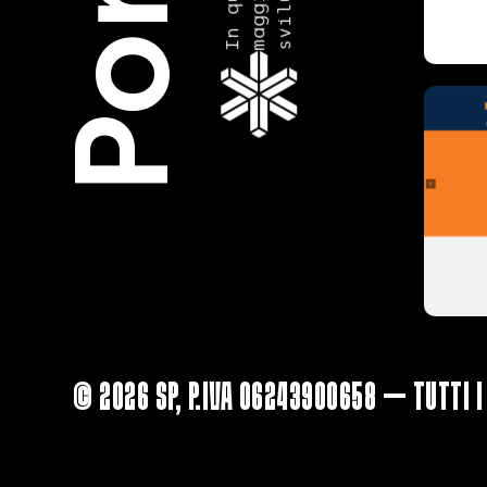

© 2026 SP, P.IVA 06243900658 — Tutti i 