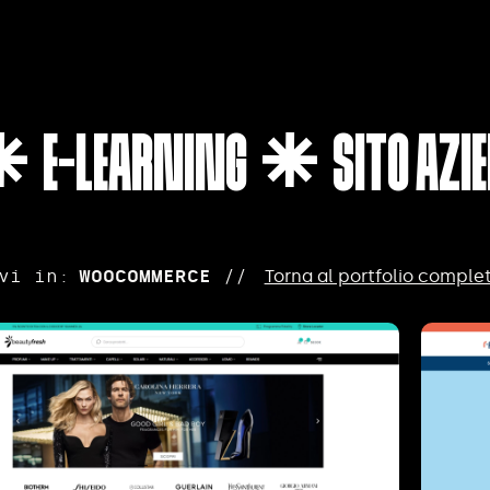
E-LEARNING
SITO AZIE


vi in:
WOOCOMMERCE
//
Torna al portfolio comple